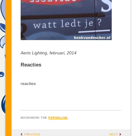
Aerts Lighting, februari, 2014
Reacties
reacties
BOOKMARK THE
PERMALINK
.
POST NAVIGATION
PREVIOUS
NEXT