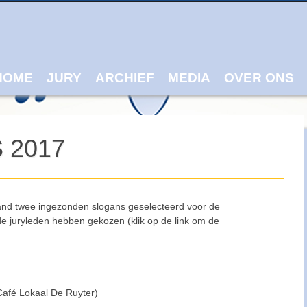
ain menu
p
tent
HOME
JURY
ARCHIEF
MEDIA
OVER ONS
 2017
and twee ingezonden slogans geselecteerd voor de
 de juryleden hebben gekozen (klik op de link om de
afé Lokaal De Ruyter)