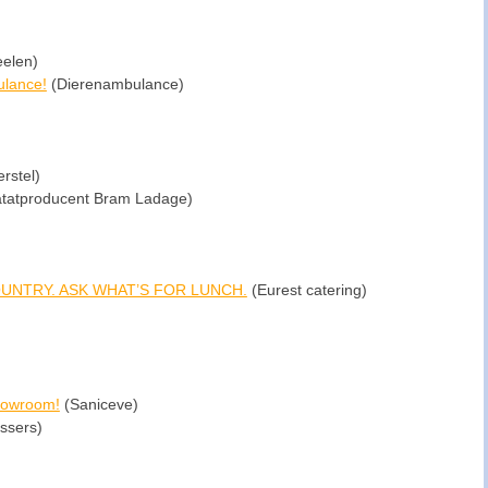
elen)
lance!
(Dierenambulance)
rstel)
tatproducent Bram Ladage)
UNTRY. ASK WHAT’S FOR LUNCH.
(Eurest catering)
howroom!
(Saniceve)
Essers)