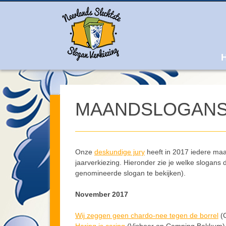
M
Ski
to
con
MAANDSLOGANS
Onze
deskundige jury
heeft in 2017 iedere ma
jaarverkiezing. Hieronder zie je welke slogans
genomineerde slogan te bekijken).
November 2017
Wij zeggen geen chardo-nee tegen de borrel
(C
Haring is caring
(Visboer op Camping Bakkum)