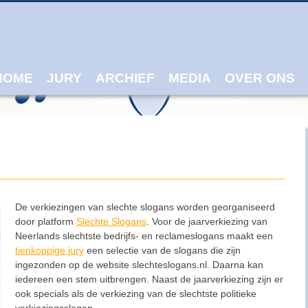
ain menu
p
tent
HOME
JURY
ARCHIEF
MEDIA
OVER ONS
De verkiezingen van slechte slogans worden georganiseerd
door platform
Slechte Slogans
. Voor de jaarverkiezing van
Neerlands slechtste bedrijfs- en reclameslogans maakt een
tienkoppige jury
een selectie van de slogans die zijn
ingezonden op de website slechteslogans.nl. Daarna kan
iedereen een stem uitbrengen. Naast de jaarverkiezing zijn er
ook specials als de verkiezing van de slechtste politieke
verkiezingsslogan.