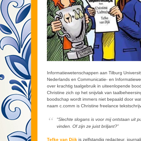
Informatiewetenschappen aan Tilburg University
Nederlands en Communicatie- en Informatiewe
over krachtig taalgebruik in uiteenlopende boo
Christine zich op het snijvlak van taalbeheersi
boodschap wordt immers niet bepaald door wa
naam c.comm is Christine freelance tekstschri
“Slechte slogans is voor mij ontstaan uit
vinden. Of zijn ze juist briljant?”
Tefke van Dijk
is zelfstandig redacteur, journali