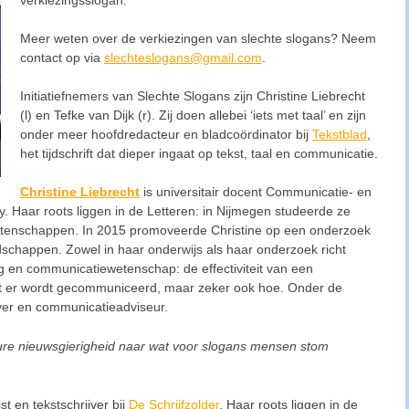
Meer weten over de verkiezingen van slechte slogans? Neem
contact op via
slechteslogans@gmail.com
.
Initiatiefnemers van Slechte Slogans zijn Christine Liebrecht
(l) en Tefke van Dijk (r). Zij doen allebei ‘iets met taal’ en zijn
onder meer hoofdredacteur en bladcoördinator bij
Tekstblad
,
het tijdschrift dat dieper ingaat op tekst, taal en communicatie.
Christine Liebrecht
is universitair docent Communicatie- en
. Haar roots liggen in de Letteren: in Nijmegen studeerde ze
tenschappen. In 2015 promoveerde Christine op een onderzoek
dschappen. Zowel in haar onderwijs als haar onderzoek richt
ng en communicatiewetenschap: de effectiviteit van een
t er wordt gecommuniceerd, maar zeker ook hoe. Onder de
jver en communicatieadviseur.
 pure nieuwsgierigheid naar wat voor slogans mensen stom
st en tekstschrijver bij
De Schrijfzolder
. Haar roots liggen in de