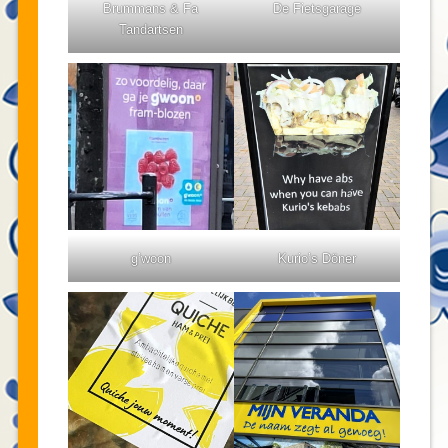
Brummans & Fa
De Fietsgarage
Tandartsen
g’woon
Kurio’s Döner