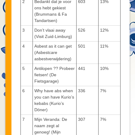
2
Bedankt dat je voor
603
13%
ons hebt gekiest
(Brummans & Fa
Tandartsen)
3
Don’t vlaai away
526
12%
(Visit Zuid-Limburg)
4
Asbest as it can get
501
11%
(Asbestcare
asbestverwijdering)
5
Antilopen ?? Probeer
441
10%
fietsen! (De
Fietsgarage)
6
Why have abs when
336
7%
you can have Kurio’s
kebabs (Kurio’s
Döner)
7
Mijn Veranda: De
307
7%
naam zegt al
genoeg! (Mijn