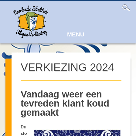
Main
Skip
to
menu
content
MENU
VERKIEZING 2024
Vandaag weer een
tevreden klant koud
gemaakt
De
slo