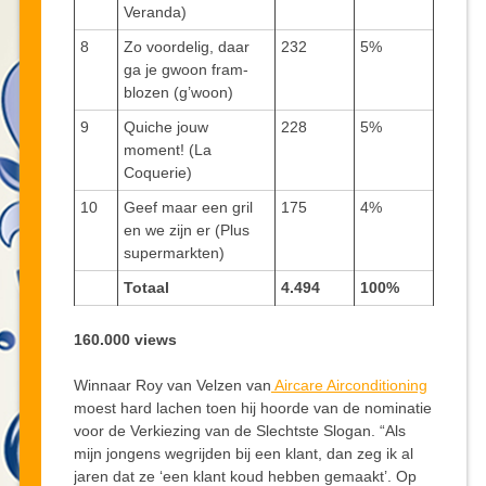
Veranda)
8
Zo voordelig, daar
232
5%
ga je gwoon fram-
blozen (g’woon)
9
Quiche jouw
228
5%
moment! (La
Coquerie)
10
Geef maar een gril
175
4%
en we zijn er (Plus
supermarkten)
Totaal
4.494
100%
160.000 views
Winnaar Roy van Velzen van
Aircare Airconditioning
moest hard lachen toen hij hoorde van de nominatie
voor de Verkiezing van de Slechtste Slogan. “Als
mijn jongens wegrijden bij een klant, dan zeg ik al
jaren dat ze ‘een klant koud hebben gemaakt’. Op