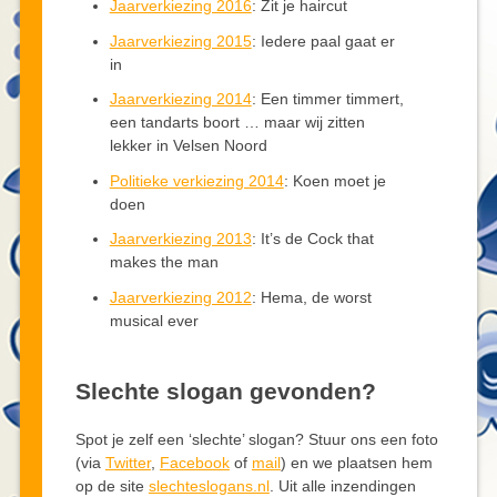
Jaarverkiezing 2016
: Zit je haircut
Jaarverkiezing 2015
: Iedere paal gaat er
in
Jaarverkiezing 2014
: Een timmer timmert,
een tandarts boort … maar wij zitten
lekker in Velsen Noord
Politieke verkiezing 2014
: Koen moet je
doen
Jaarverkiezing 2013
: It’s de Cock that
makes the man
Jaarverkiezing 2012
: Hema, de worst
musical ever
Slechte slogan gevonden?
Spot je zelf een ‘slechte’ slogan? Stuur ons een foto
(via
Twitter
,
Facebook
of
mail
) en we plaatsen hem
op de site
slechteslogans.nl
. Uit alle inzendingen