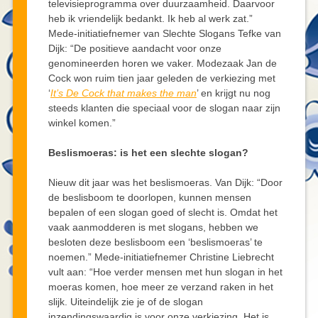
televisieprogramma over duurzaamheid. Daarvoor
heb ik vriendelijk bedankt. Ik heb al werk zat.”
Mede-initiatiefnemer van Slechte Slogans Tefke van
Dijk: “De positieve aandacht voor onze
genomineerden horen we vaker. Modezaak Jan de
Cock won ruim tien jaar geleden de verkiezing met
‘
It’s De Cock that makes the man
’ en krijgt nu nog
steeds klanten die speciaal voor de slogan naar zijn
winkel komen.”
Beslismoeras: is het een slechte slogan?
Nieuw dit jaar was het beslismoeras. Van Dijk: “Door
de beslisboom te doorlopen, kunnen mensen
bepalen of een slogan goed of slecht is. Omdat het
vaak aanmodderen is met slogans, hebben we
besloten deze beslisboom een ‘beslismoeras’ te
noemen.” Mede-initiatiefnemer Christine Liebrecht
vult aan: “Hoe verder mensen met hun slogan in het
moeras komen, hoe meer ze verzand raken in het
slijk. Uiteindelijk zie je of de slogan
inzendingswaardig is voor onze verkiezing. Het is