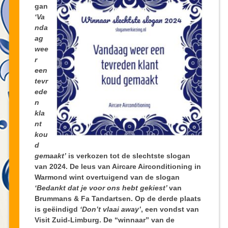
gan
‘Va
nda
ag
wee
r
een
tevr
ede
n
kla
nt
kou
d
gemaakt’
is verkozen tot de slechtste slogan
van 2024. De leus van Aircare Airconditioning in
Warmond wint overtuigend van de slogan
‘Bedankt dat je voor ons hebt gekiest’
van
Brummans & Fa Tandartsen. Op de derde plaats
is geëindigd
‘Don’t vlaai away’
, een vondst van
Visit Zuid-Limburg. De “winnaar” van de