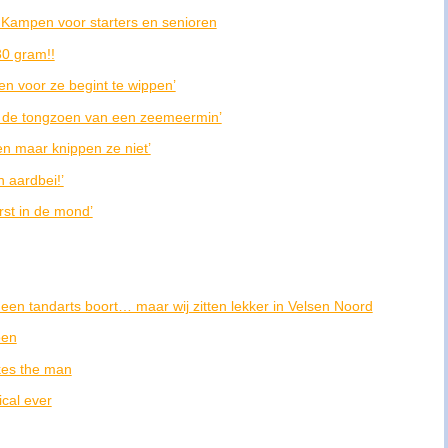
A Kampen voor starters en senioren
30 gram!!
en voor ze begint te wippen’
ls de tongzoen van een zeemeermin’
n maar knippen ze niet’
n aardbei!’
rst in de mond’
een tandarts boort… maar wij zitten lekker in Velsen Noord
oen
kes the man
cal ever