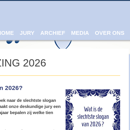
ain menu
p
tent
HOME
JURY
ARCHIEF
MEDIA
OVER ONS
ING 2026
an 2026?
zoek naar de slechtste slogan
aakt onze deskundige jury een
ajaar bepalen zij welke tien