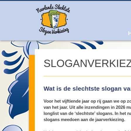
M
Ski
to
con
SLOGANVERKIEZ
Wat is de slechtste slogan v
Voor het vijftiende jaar op rij gaan we op 
van het jaar.
Uit alle in
zendingen in 2026 m
longlist van de ‘slechtste’ slogans. In het n
slogans meedoen aan de jaarverkiezing.