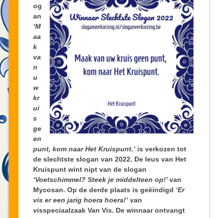
og
an
‘M
aa
k
va
n
u
w
kr
ui
s
ge
en
punt, kom naar Het Kruispunt.’
is verkozen tot
de slechtste slogan van 2022. De leus van Het
Kruispunt wint nipt van de slogan
‘Voetschimmel? Steek je middelteen op!’
van
Mycosan. Op de derde plaats is geëindigd
‘Er
vis er een jarig hoera hoera!’
van
visspeciaalzaak Van Vis. De winnaar ontvangt