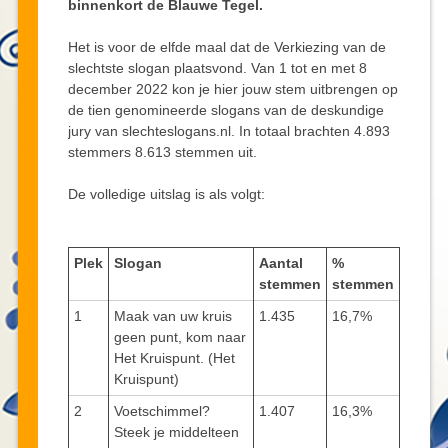
binnenkort de Blauwe Tegel.
Het is voor de elfde maal dat de Verkiezing van de
slechtste slogan plaatsvond. Van 1 tot en met 8
december 2022 kon je hier jouw stem uitbrengen op
de tien genomineerde slogans van de deskundige
jury van slechteslogans.nl. In totaal brachten 4.893
stemmers 8.613 stemmen uit.
De volledige uitslag is als volgt:
Plek
Slogan
Aantal
%
stemmen
stemmen
1
Maak van uw kruis
1.435
16,7%
geen punt, kom naar
Het Kruispunt. (Het
Kruispunt)
2
Voetschimmel?
1.407
16,3%
Steek je middelteen