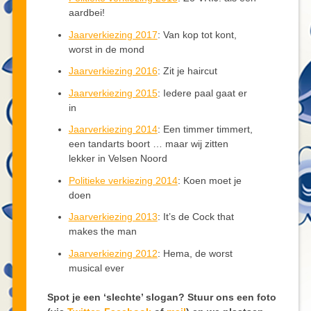
aardbei!
Jaarverkiezing 2017
: Van kop tot kont,
worst in de mond
Jaarverkiezing 2016
: Zit je haircut
Jaarverkiezing 2015
: Iedere paal gaat er
in
Jaarverkiezing 2014
: Een timmer timmert,
een tandarts boort … maar wij zitten
lekker in Velsen Noord
Politieke verkiezing 2014
: Koen moet je
doen
Jaarverkiezing 2013
: It’s de Cock that
makes the man
Jaarverkiezing 2012
: Hema, de worst
musical ever
Spot je een ‘slechte’ slogan? Stuur ons een foto