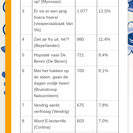
op! (Mycosan)
3
Er vis er een jarig
1.077
12,5%
hoera hoera!
(visspeciaalzaak Van
Vis)
4
Ziet air fry uit, hè?!
980
11,4%
(Beyerlander)
5
Hopsaté naar De
721
8,4%
Beren (De Beren)
6
Met het hakken op
700
8,1%
de steen, gaan de
dagen vrolijk heen!
(Bruinstroop
Natuursteen)
7
Vendrig werkt
675
7,8%
verfrissig (Vendrig)
8
Word E-lecterrific
603
7,0%
(Cortina)