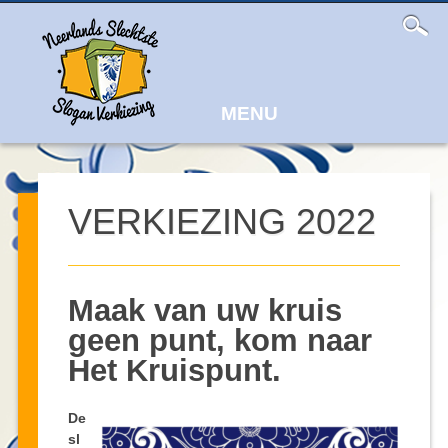
Main
Skip
to
menu
content
MENU
VERKIEZING 2022
Maak van uw kruis
geen punt, kom naar
Het Kruispunt.
De
sl