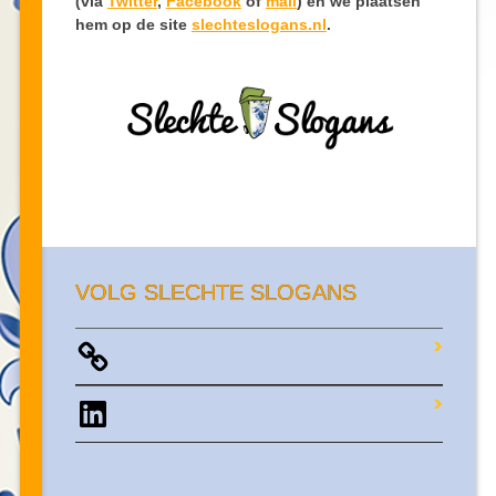
(via
Twitter
,
Facebook
of
mail
) en we plaatsen
hem op de site
slechteslogans.nl
.
VOLG SLECHTE SLOGANS
LinkedIn