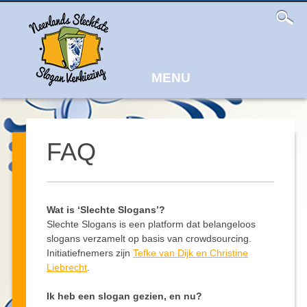
Main
Skip
to
menu
content
MENU
FAQ
Wat is ‘Slechte Slogans’?
Slechte Slogans is een platform dat belangeloos
slogans verzamelt op basis van crowdsourcing.
Initiatiefnemers zijn
Tefke van Dijk en Christine
Liebrecht
.
Ik heb een slogan gezien, en nu?