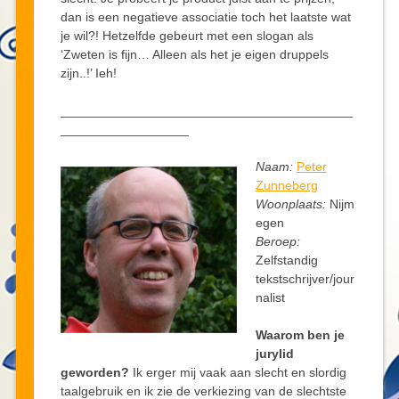
dan is een negatieve associatie toch het laatste wat
je wil?! Hetzelfde gebeurt met een slogan als
‘Zweten is fijn… Alleen als het je eigen druppels
zijn..!’ Ieh!
_________________________________________
__________________
Naam:
Peter
Zunneberg
Woonplaats:
Nijm
egen
Beroep:
Zelfstandig
tekstschrijver/jour
nalist
Waarom ben je
jurylid
geworden?
Ik erger mij vaak aan slecht en slordig
taalgebruik en ik zie de verkiezing van de slechtste