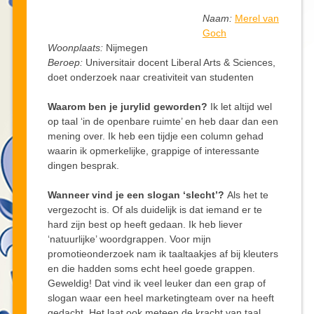
Naam:
Merel van
Goch
Woonplaats:
Nijmegen
Beroep:
Universitair docent Liberal Arts & Sciences,
doet onderzoek naar creativiteit van studenten
Waarom ben je jurylid geworden?
Ik let altijd wel
op taal ‘in de openbare ruimte’ en heb daar dan een
mening over. Ik heb een tijdje een column gehad
waarin ik opmerkelijke, grappige of interessante
dingen besprak.
Wanneer vind je een slogan ‘slecht’?
Als het te
vergezocht is. Of als duidelijk is dat iemand er te
hard zijn best op heeft gedaan. Ik heb liever
‘natuurlijke’ woordgrappen. Voor mijn
promotieonderzoek nam ik taaltaakjes af bij kleuters
en die hadden soms echt heel goede grappen.
Geweldig! Dat vind ik veel leuker dan een grap of
slogan waar een heel marketingteam over na heeft
gedacht. Het laat ook meteen de kracht van taal