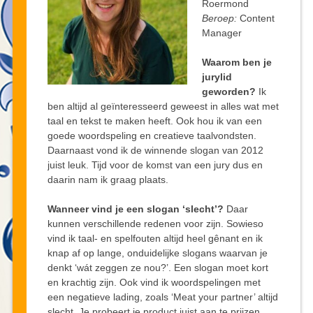
Roermond
Beroep:
Content
Manager
Waarom ben je
jurylid
geworden?
Ik
ben altijd al geïnteresseerd geweest in alles wat met
taal en tekst te maken heeft. Ook hou ik van een
goede woordspeling en creatieve taalvondsten.
Daarnaast vond ik de winnende slogan van 2012
juist leuk. Tijd voor de komst van een jury dus en
daarin nam ik graag plaats.
Wanneer vind je een slogan ‘slecht’?
Daar
kunnen verschillende redenen voor zijn. Sowieso
vind ik taal- en spelfouten altijd heel gênant en ik
knap af op lange, onduidelijke slogans waarvan je
denkt ‘wát zeggen ze nou?’. Een slogan moet kort
en krachtig zijn. Ook vind ik woordspelingen met
een negatieve lading, zoals ‘Meat your partner’ altijd
slecht. Je probeert je product juist aan te prijzen,