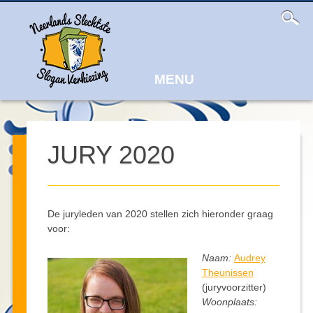
Main
Skip
to
menu
content
MENU
JURY 2020
De juryleden van 2020 stellen zich hieronder graag
voor:
Naam:
Audrey
Theunissen
(juryvoorzitter)
Woonplaats: