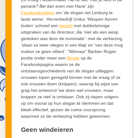
penarie? Bel dan even met Harie’
zijn
Facebookvolgers
om ‘de slogan oet Limburg te
laote winne’. Horrenbedrijf Unilux
‘Wespen horren
buiten’
schreef een
bericht
met dubbelzinnige
uitspraken van de directeur, die ‘niet als een wesp
gestoken was door de nominatie’: met de verkiezing
‘slaan ze twee vliegen in een klap’ en ‘van deze mug
maken ze geen olifant’. “Winnaar” Barbier Rogier
postte onder meer een
filmpje
op de
Facebookpagina waarin ze de
ontstaansgeschiedenis van de slogan uitleggen:
vrouwen lopen geregeld binnen met de vraag of ze
ook vrouwen doen (knippen), waarop bij wijze van
grap het antwoord ‘we doen wel vrouwen, maar
knippen ze niet’ is ontstaan. Ook zij riepen volgers
op om vooral op hun slogan te stemmen en dat
bleek effectief, gezien de ruime voorsprong
waarmee ze de verkiezing hebben gewonnen.
Geen windeieren