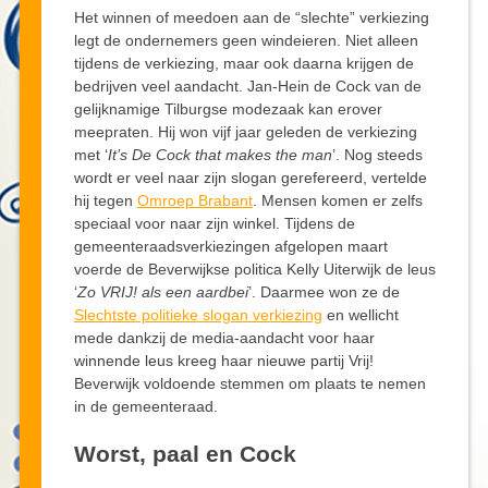
Het winnen of meedoen aan de “slechte” verkiezing
legt de ondernemers geen windeieren. Niet alleen
tijdens de verkiezing, maar ook daarna krijgen de
bedrijven veel aandacht. Jan-Hein de Cock van de
gelijknamige Tilburgse modezaak kan erover
meepraten. Hij won vijf jaar geleden de verkiezing
met ‘
It’s De Cock that makes the man
’. Nog steeds
wordt er veel naar zijn slogan gerefereerd, vertelde
hij tegen
Omroep Brabant
. Mensen komen er zelfs
speciaal voor naar zijn winkel. Tijdens de
gemeenteraadsverkiezingen afgelopen maart
voerde de Beverwijkse politica Kelly Uiterwijk de leus
‘
Zo VRIJ! als een aardbei
’. Daarmee won ze de
Slechtste politieke slogan verkiezing
en wellicht
mede dankzij de media-aandacht voor haar
winnende leus kreeg haar nieuwe partij Vrij!
Beverwijk voldoende stemmen om plaats te nemen
in de gemeenteraad.
Worst, paal en Cock