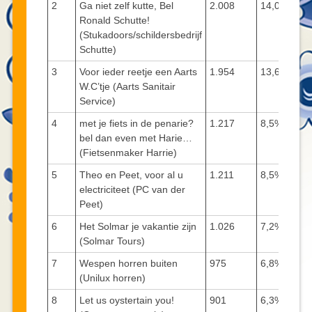
2
Ga niet zelf kutte, Bel
2.008
14,0%
Ronald Schutte!
(Stukadoors/schildersbedrijf
Schutte)
3
Voor ieder reetje een Aarts
1.954
13,6%
W.C’tje (Aarts Sanitair
Service)
4
met je fiets in de penarie?
1.217
8,5%
bel dan even met Harie…
(Fietsenmaker Harrie)
5
Theo en Peet, voor al u
1.211
8,5%
electriciteet (PC van der
Peet)
6
Het Solmar je vakantie zijn
1.026
7,2%
(Solmar Tours)
7
Wespen horren buiten
975
6,8%
(Unilux horren)
8
Let us oystertain you!
901
6,3%