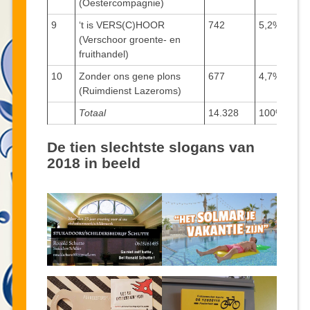
(Oestercompagnie)
9
‘t is VERS(C)HOOR
742
5,2%
(Verschoor groente- en
fruithandel)
10
Zonder ons gene plons
677
4,7%
(Ruimdienst Lazeroms)
Totaal
14.328
100%
De tien slechtste slogans van
2018 in beeld