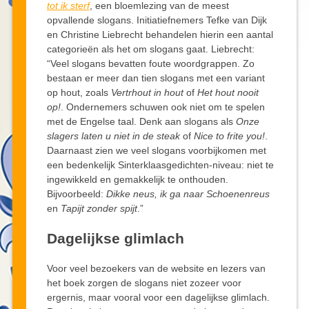
tot ik sterf
, een bloemlezing van de meest
opvallende slogans. Initiatiefnemers Tefke van Dijk
en Christine Liebrecht behandelen hierin een aantal
categorieën als het om slogans gaat. Liebrecht:
“Veel slogans bevatten foute woordgrappen. Zo
bestaan er meer dan tien slogans met een variant
op hout, zoals
Vertrhout in hout
of
Het hout nooit
op!
. Ondernemers schuwen ook niet om te spelen
met de Engelse taal. Denk aan slogans als
Onze
slagers laten u niet in de steak
of
Nice to frite you!
.
Daarnaast zien we veel slogans voorbijkomen met
een bedenkelijk Sinterklaasgedichten-niveau: niet te
ingewikkeld en gemakkelijk te onthouden.
Bijvoorbeeld:
Dikke neus, ik ga naar Schoenenreus
en
Tapijt zonder spijt
.”
Dagelijkse glimlach
Voor veel bezoekers van de website en lezers van
het boek zorgen de slogans niet zozeer voor
ergernis, maar vooral voor een dagelijkse glimlach.