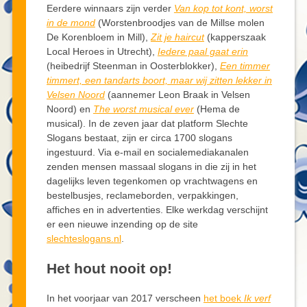
Eerdere winnaars zijn verder
Van kop tot kont, worst
in de mond
(Worstenbroodjes van de Millse molen
De Korenbloem in Mill),
Zit je haircut
(kapperszaak
Local Heroes in Utrecht),
Iedere paal gaat erin
(heibedrijf Steenman in Oosterblokker),
Een timmer
timmert, een tandarts boort, maar wij zitten lekker in
Velsen Noord
(aannemer Leon Braak in Velsen
Noord) en
The worst musical ever
(Hema de
musical). In de zeven jaar dat platform Slechte
Slogans bestaat, zijn er circa 1700 slogans
ingestuurd. Via e-mail en socialemediakanalen
zenden mensen massaal slogans in die zij in het
dagelijks leven tegenkomen op vrachtwagens en
bestelbusjes, reclameborden, verpakkingen,
affiches en in advertenties. Elke werkdag verschijnt
er een nieuwe inzending op de site
slechteslogans.nl
.
Het hout nooit op!
In het voorjaar van 2017 verscheen
het boek
Ik verf