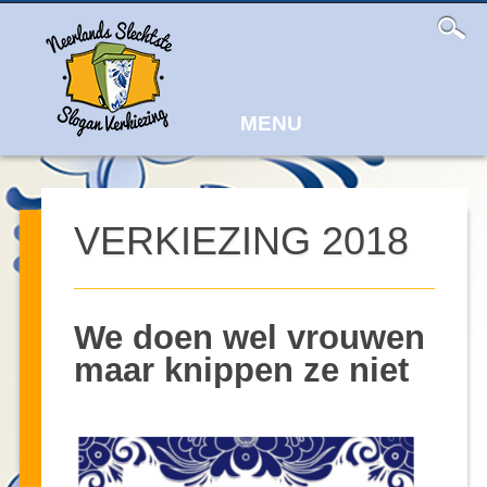
Main
Skip
to
menu
content
MENU
VERKIEZING 2018
We doen wel vrouwen
maar knippen ze niet