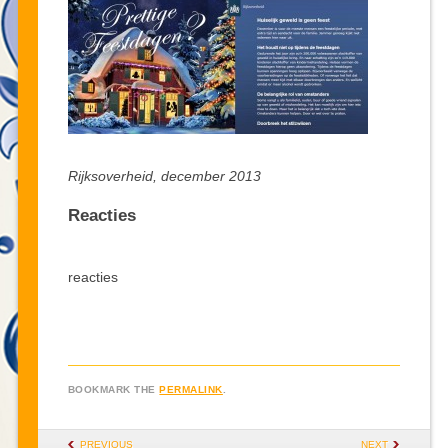
Rijksoverheid, december 2013
Reacties
reacties
BOOKMARK THE
PERMALINK
.
POST NAVIGATION
PREVIOUS
NEXT