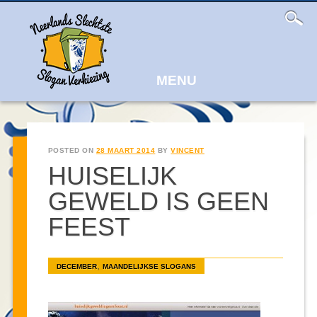
Main
Skip
to
menu
content
MENU
POSTED ON
28 MAART 2014
BY
VINCENT
HUISELIJK
GEWELD IS GEEN
FEEST
,
DECEMBER
MAANDELIJKSE SLOGANS