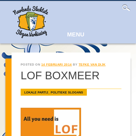
Main
Skip
to
menu
content
MENU
POSTED ON
14 FEBRUARI 2014
BY
TEFKE VAN DIJK
LOF BOXMEER
,
LOKALE PARTIJ
POLITIEKE SLOGANS