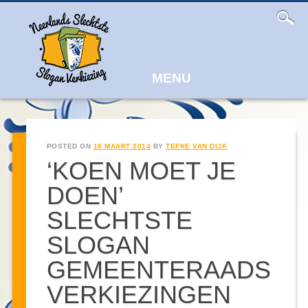
Main
Skip
to
menu
content
MENU
POSTED ON
16 MAART 2014
BY
TEFKE VAN DIJK
‘KOEN MOET JE
DOEN’
SLECHTSTE
SLOGAN
GEMEENTERAADS
VERKIEZINGEN