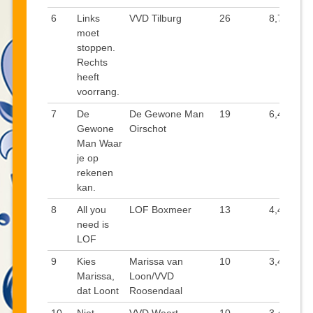
6
Links
VVD Tilburg
26
8,7
moet
stoppen.
Rechts
heeft
voorrang.
7
De
De Gewone Man
19
6,4
Gewone
Oirschot
Man Waar
je op
rekenen
kan.
8
All you
LOF Boxmeer
13
4,4
need is
LOF
9
Kies
Marissa van
10
3,4
Marissa,
Loon/VVD
dat Loont
Roosendaal
10
Niet
VVD Weert
10
3,4