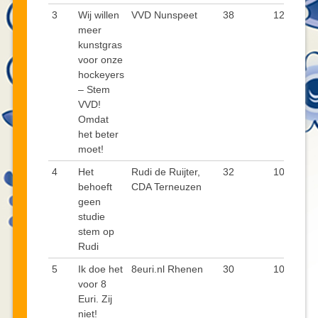
3
Wij willen
VVD Nunspeet
38
12,8
meer
kunstgras
voor onze
hockeyers
– Stem
VVD!
Omdat
het beter
moet!
4
Het
Rudi de Ruijter,
32
10,7
behoeft
CDA Terneuzen
geen
studie
stem op
Rudi
5
Ik doe het
8euri.nl Rhenen
30
10,1
voor 8
Euri. Zij
niet!