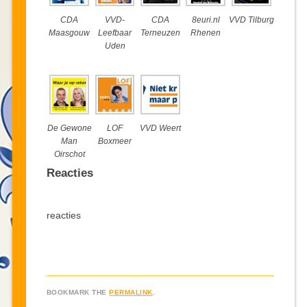
CDA
VVD-
CDA
8euri.nl
VVD Tilburg
Maasgouw
Leefbaar
Terneuzen
Rhenen
Uden
De Gewone
LOF
VVD Weert
Man
Boxmeer
Oirschot
Reacties
reacties
BOOKMARK THE
PERMALINK
.