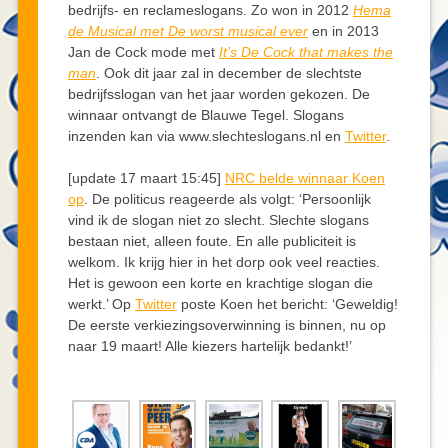
bedrijfs- en reclameslogans. Zo won in 2012
Hema
de Musical met De worst musical ever
en in 2013
Jan de Cock mode met
It’s De Cock that makes the
man
. Ook dit jaar zal in december de slechtste
bedrijfsslogan van het jaar worden gekozen. De
winnaar ontvangt de Blauwe Tegel. Slogans
inzenden kan via www.slechteslogans.nl en
Twitter
.
[update 17 maart 15:45]
NRC belde winnaar Koen
op
. De politicus reageerde als volgt: ‘Persoonlijk
vind ik de slogan niet zo slecht. Slechte slogans
bestaan niet, alleen foute. En alle publiciteit is
welkom. Ik krijg hier in het dorp ook veel reacties.
Het is gewoon een korte en krachtige slogan die
werkt.’ Op
Twitter
poste Koen het bericht: ‘Geweldig!
De eerste verkiezingsoverwinning is binnen, nu op
naar 19 maart! Alle kiezers hartelijk bedankt!’