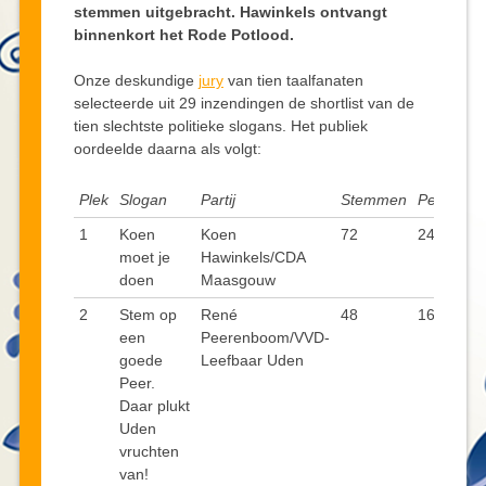
stemmen uitgebracht. Hawinkels ontvangt
binnenkort het Rode Potlood.
Onze deskundige
jury
van tien taalfanaten
selecteerde uit 29 inzendingen de shortlist van de
tien slechtste politieke slogans. Het publiek
oordeelde daarna als volgt:
Plek
Slogan
Partij
Stemmen
Percenta
1
Koen
Koen
72
24,2
moet je
Hawinkels/CDA
doen
Maasgouw
2
Stem op
René
48
16,1
een
Peerenboom/VVD-
goede
Leefbaar Uden
Peer.
Daar plukt
Uden
vruchten
van!