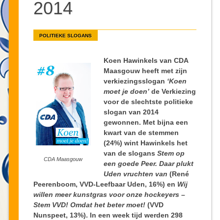
2014
POLITIEKE SLOGANS
Koen Hawinkels van CDA
Maasgouw heeft met zijn
verkiezingsslogan
‘Koen
moet je doen’
de Verkiezing
voor de slechtste politieke
slogan van 2014
gewonnen. Met bijna een
kwart van de stemmen
(24%) wint Hawinkels het
van de slogans
Stem op
CDA Maasgouw
een goede Peer. Daar plukt
Uden vruchten van
(René
Peerenboom, VVD-Leefbaar Uden, 16%) en
Wij
willen meer kunstgras voor onze hockeyers –
Stem VVD! Omdat het beter moet!
(VVD
Nunspeet, 13%). In een week tijd werden 298