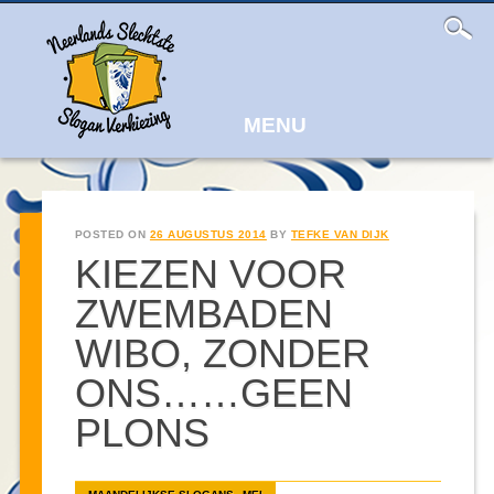
Main
Skip
to
menu
content
MENU
POSTED ON
26 AUGUSTUS 2014
BY
TEFKE VAN DIJK
KIEZEN VOOR
ZWEMBADEN
WIBO, ZONDER
ONS……GEEN
PLONS
,