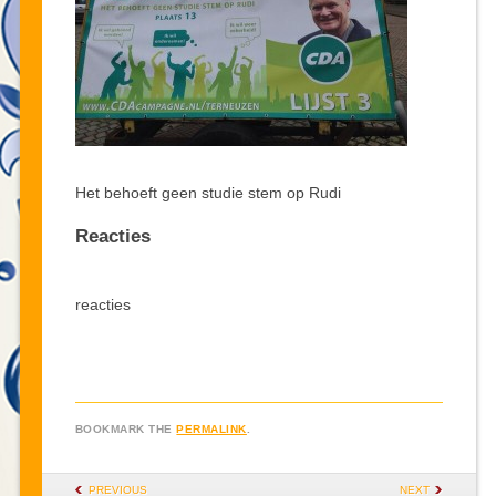
Het behoeft geen studie stem op Rudi
Reacties
reacties
BOOKMARK THE
PERMALINK
.
POST NAVIGATION
PREVIOUS
NEXT